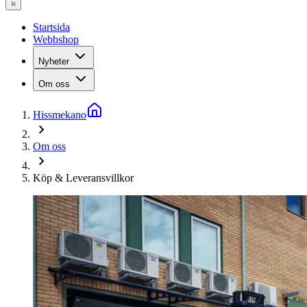
Startsida
Webbshop
Nyheter
Om oss
Hissmekano
Om oss
Köp & Leveransvillkor