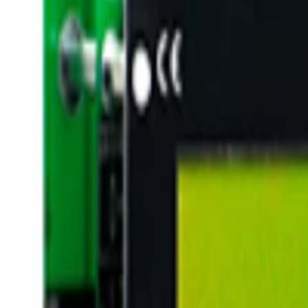
Logga in
Hissmekano