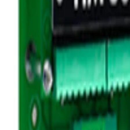
Startsida
Webbshop
Nyheter
Om oss
Hissmekano
Produkter
Modul, HMS3-45D3SI1
Modul, HMS3-45D3SI1
Art.
:
5100419
Beställningsvara
Lägg i varukorg