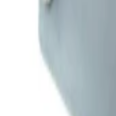
Startsida
Webbshop
Nyheter
Om oss
Hissmekano
Produkter
HR, RQ200, fjärrutlösning m återställn, 230VAC, motsols, 0.8
HR, RQ200, fjärrutlösning m återställn, 2
Art.
:
6087272-0,8
Beställningsvara
Lägg i varukorg