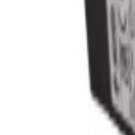
Logga in
Hissmekano