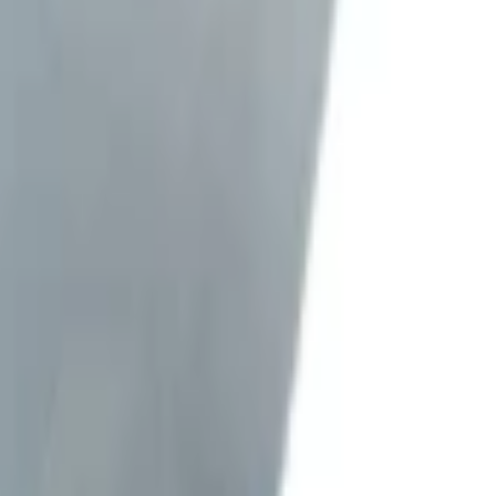
-1.1
30VAC, motsols, 0.8-1.1